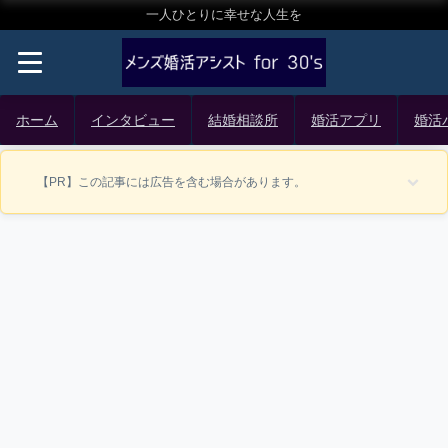
一人ひとりに幸せな人生を
ホーム
インタビュー
結婚相談所
婚活アプリ
婚活
【PR】この記事には広告を含む場合があります。