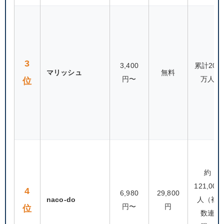
3
3,400
累計200
マリッシュ
無料
円〜
万人
位
約
121,000
4
6,980
29,800
naco-do
人（複
円〜
円
位
数連