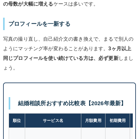
の母数が大幅に増える
ケースは多いです。
プロフィールを一新する
写真の撮り直し、自己紹介文の書き換えで、まるで別人の
ようにマッチング率が変わることがあります。
3ヶ月以上
同じプロフィールを使い続けている方は、必ず更新
しまし
ょう。
結婚相談所おすすめ比較表【2026年最新】
順位
サービス名
月額費用
初期費用
会