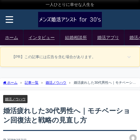
一人ひとりに幸せな人生を
ホーム
インタビュー
結婚相談所
婚活アプリ
婚活
【PR】この記事には広告を含む場合があります。
ホーム
記事一覧
婚活ノウハウ
婚活疲れした30代男性へ｜モチベーショ
ン回復法と戦略の見直し方
婚活ノウハウ
婚活疲れした30代男性へ｜モチベーショ
ン回復法と戦略の見直し方
2026年3月21日