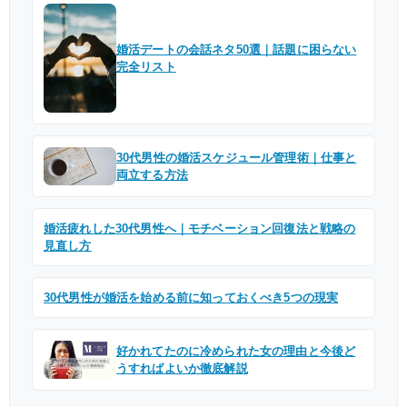
婚活デートの会話ネタ50選｜話題に困らない
完全リスト
30代男性の婚活スケジュール管理術｜仕事と
両立する方法
婚活疲れした30代男性へ｜モチベーション回復法と戦略の
見直し方
30代男性が婚活を始める前に知っておくべき5つの現実
好かれてたのに冷められた女の理由と今後ど
うすればよいか徹底解説