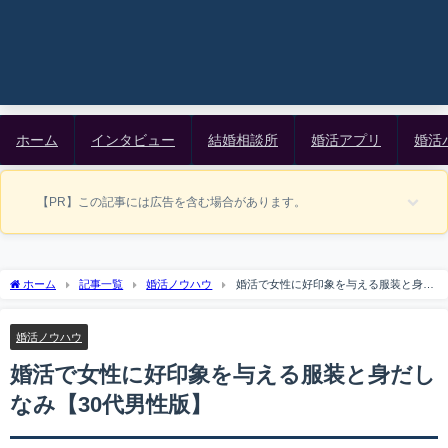
ホーム
インタビュー
結婚相談所
婚活アプリ
婚活
【PR】この記事には広告を含む場合があります。
ホーム
記事一覧
婚活ノウハウ
婚活で女性に好印象を与える服装と身だ
しなみ【30代男性版】
婚活ノウハウ
婚活で女性に好印象を与える服装と身だし
なみ【30代男性版】