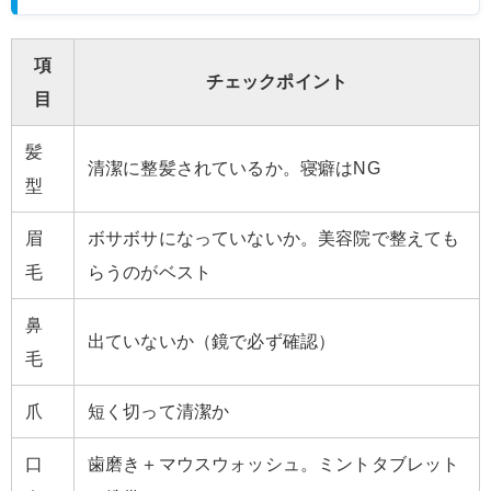
項
チェックポイント
目
髪
清潔に整髪されているか。寝癖はNG
型
眉
ボサボサになっていないか。美容院で整えても
毛
らうのがベスト
鼻
出ていないか（鏡で必ず確認）
毛
爪
短く切って清潔か
口
歯磨き＋マウスウォッシュ。ミントタブレット