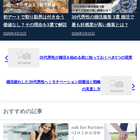
初デートで割り勘男は付き合う
30代男性の婚活服装 3選 婚活で
価値なし？その理由を3選で解説
最も好感度が高い服装とは？
2026年3月21日
2026年3月21日
30代男性が婚活を始める前に知っておくべき5つの現実
婚活疲れした30代男性へ｜モチベーション回復法と戦略
の見直し方
おすすめの記事