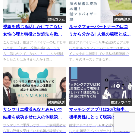
婚活コラム
結婚相談所
視線を感じる話しかけてこない
ルックフォーパートナーの口コ
女性心理と特徴と対処法を徹底
ミから分かる! 人気の秘密と成功
解説
への道！婚活アドバイザー監修
こんにちは。婚活アドバイザーのヒデと申
婚活アドバイザー(JADP公認)のヒデと申
します。 「あれ、視線を感じる…？で
します ルックフォーパートナーはオンラ
も、話しかけてこない…？」 こんな経験
インを中心に展開している結婚相談所で
をしたことはありませんか？気...
す。そのリーズナブルな料...
結婚相談所
婚活ノウハウ
サンマリエ横浜みなとみらいで
マッチングアプリは30代前半、
結婚を成功させた人の体験談！
後半男性にとって現実は厳し
成功する人の共通点
い？！独自分析した原因と実体
サンマリエは手厚いサポートが実利用者か
婚活アドバイザー(JADP公認)のヒデと申
ら高い評価を受けている結婚相談所です。
します 婚活アドバイザーとして、多くの
験からご紹介！