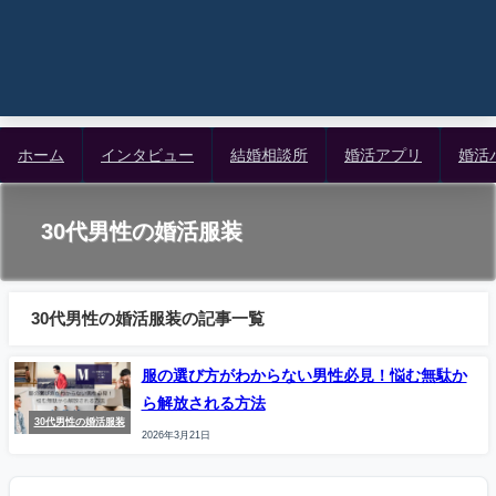
ホーム
インタビュー
結婚相談所
婚活アプリ
婚活
30代男性の婚活服装
30代男性の婚活服装の記事一覧
服の選び方がわからない男性必見！悩む無駄か
ら解放される方法
30代男性の婚活服装
2026年3月21日