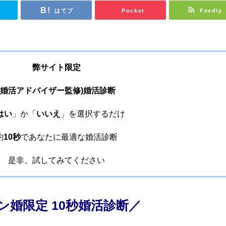
r
はてブ
Pocket
Feedly
弊サイト限定
(婚活アドバイザー監修)婚活診断
はい
」か「
いいえ
」を選択するだけ
約
10秒
であなたに最適な婚活診断
是非、試してみてください
ン婚限定 10秒婚活診断／