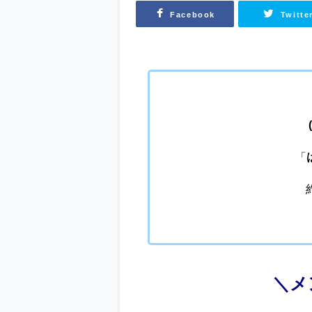
Facebook
Twitte
「
＼メ