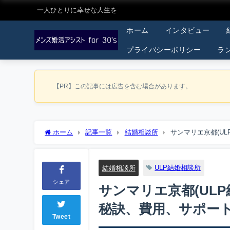
一人ひとりに幸せな人生を
ホーム
インタビュー
プライバシーポリシー
ラ
【PR】この記事には広告を含む場合があります。
ホーム
記事一覧
結婚相談所
サンマリエ京都(U
ート
ULP結婚相談所
結婚相談所
シェア
サンマリエ京都(UL
秘訣、費用、サポー
Tweet