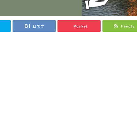
r
はてブ
Pocket
Feedly