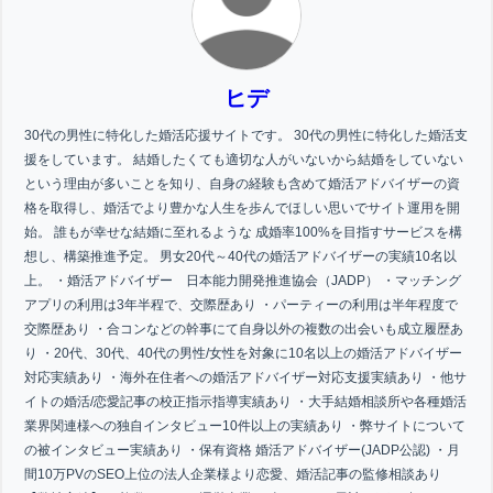
ヒデ
30代の男性に特化した婚活応援サイトです。 30代の男性に特化した婚活支
援をしています。 結婚したくても適切な人がいないから結婚をしていない
という理由が多いことを知り、自身の経験も含めて婚活アドバイザーの資
格を取得し、婚活でより豊かな人生を歩んでほしい思いでサイト運用を開
始。 誰もが幸せな結婚に至れるような 成婚率100%を目指すサービスを構
想し、構築推進予定。 男女20代～40代の婚活アドバイザーの実績10名以
上。 ・婚活アドバイザー 日本能力開発推進協会（JADP） ・マッチング
アプリの利用は3年半程で、交際歴あり ・パーティーの利用は半年程度で
交際歴あり ・合コンなどの幹事にて自身以外の複数の出会いも成立履歴あ
り ・20代、30代、40代の男性/女性を対象に10名以上の婚活アドバイザー
対応実績あり ・海外在住者への婚活アドバイザー対応支援実績あり ・他サ
イトの婚活/恋愛記事の校正指示指導実績あり ・大手結婚相談所や各種婚活
業界関連様への独自インタビュー10件以上の実績あり ・弊サイトについて
の被インタビュー実績あり ・保有資格 婚活アドバイザー(JADP公認) ・月
間10万PVのSEO上位の法人企業様より恋愛、婚活記事の監修相談あり