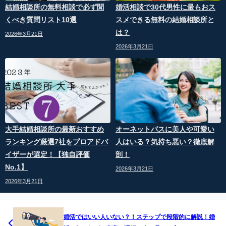
結婚相談所の無料相談で必ず聞
婚活相談で30代男性に最もおス
くべき質問リスト10選
スメできる無料の結婚相談所と
は？
2026年3月21日
2026年3月21日
大手結婚相談所の最新おすすめ
オーネットパスに美人や可愛い
ランキング厳選7社をプロアドバ
人はいる？気持ち悪い？徹底解
イザーが選定！【独自評価
剖！
No.1】
2026年3月21日
2026年3月21日
婚活ではいい人いない？！ステップで段階的に解説！婚