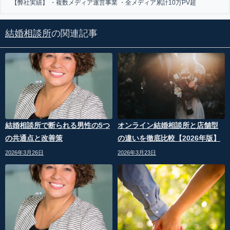
【弊社実績】 ・複数メディア運営事業 ・全メディア累計10万PV超
結婚相談所
の関連記事
結婚相談所で断られる男性の5つ
オンライン結婚相談所と店舗型
の共通点と改善策
の違いを徹底比較【2026年版】
2026年3月26日
2026年3月23日