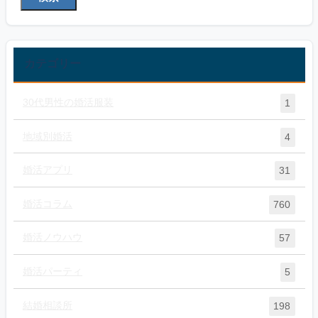
カテゴリー
30代男性の婚活服装
1
地域別婚活
4
婚活アプリ
31
婚活コラム
760
婚活ノウハウ
57
婚活パーティ
5
結婚相談所
198