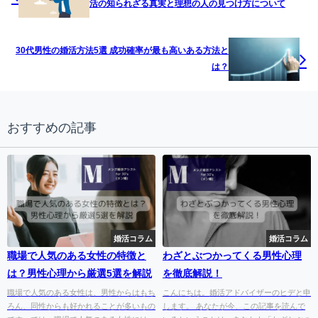
活の知られざる真実と理想の人の見つけ方について
30代男性の婚活方法5選 成功確率が最も高いある方法と
は？
おすすめの記事
婚活コラム
婚活コラム
職場で人気のある女性の特徴と
わざとぶつかってくる男性心理
は？男性心理から厳選5選を解説
を徹底解説！
職場で人気のある女性は、男性からはもち
こんにちは。婚活アドバイザーのヒデと申
ろん、同性からも好かれることが多いもの
します。 あなたが今、この記事を読んで