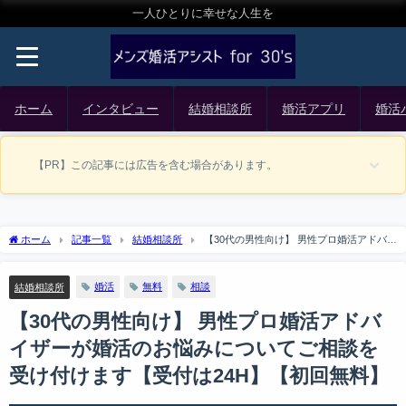
一人ひとりに幸せな人生を
ホーム
インタビュー
結婚相談所
婚活アプリ
婚活
【PR】この記事には広告を含む場合があります。
ホーム
記事一覧
結婚相談所
【30代の男性向け】 男性プロ婚活アドバイ
ザーが婚活のお悩みについてご相談を受け付けます【受付は24H】【初回無料】
婚活
無料
相談
結婚相談所
【30代の男性向け】 男性プロ婚活アドバ
イザーが婚活のお悩みについてご相談を
受け付けます【受付は24H】【初回無料】