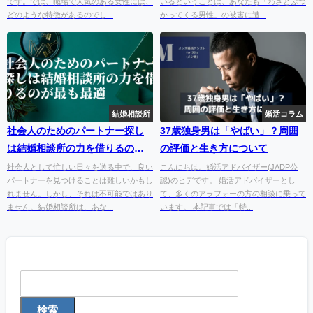
です。では、職場で人気のある女性には、
いるということは、あなたも「わざとぶつ
どのような特徴があるのでし...
かってくる男性」の被害に遭...
結婚相談所
婚活コラム
社会人のためのパートナー探し
37歳独身男は「やばい」？周囲
は結婚相談所の力を借りるのが
の評価と生き方について
最も最適
社会人として忙しい日々を送る中で、良い
こんにちは。婚活アドバイザー(JADP公
パートナーを見つけることは難しいかもし
認)のヒデです。 婚活アドバイザーとし
れません。しかし、それは不可能ではあり
て、多くのアラフォーの方の相談に乗って
ません。結婚相談所は、あな...
います。 本記事では「特...
検索
検索