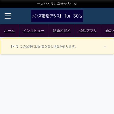
一人ひとりに幸せな人生を
ホーム
インタビュー
結婚相談所
婚活アプリ
婚活
【PR】この記事には広告を含む場合があります。