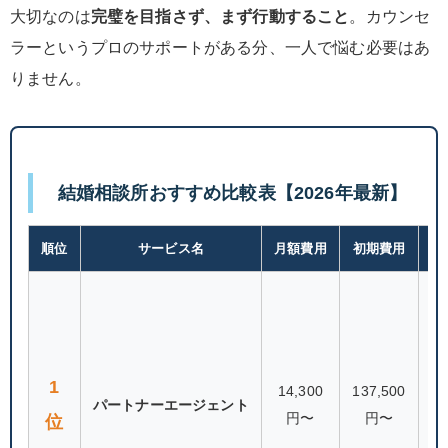
大切なのは
完璧を目指さず、まず行動すること
。カウンセ
ラーというプロのサポートがある分、一人で悩む必要はあ
りません。
結婚相談所おすすめ比較表【2026年最新】
順位
サービス名
月額費用
初期費用
会
1
14,300
137,500
パートナーエージェント
29
円〜
円〜
位