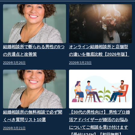
結婚相談所で断られる男性の5つ
オンライン結婚相談所と店舗型
の共通点と改善策
の違いを徹底比較【2026年版】
2026年3月26日
2026年3月23日
結婚相談所の無料相談で必ず聞
【30代の男性向け】 男性プロ婚
くべき質問リスト10選
活アドバイザーが婚活のお悩み
についてご相談を受け付けます
2026年3月21日
【受付は24H】【初回無料】