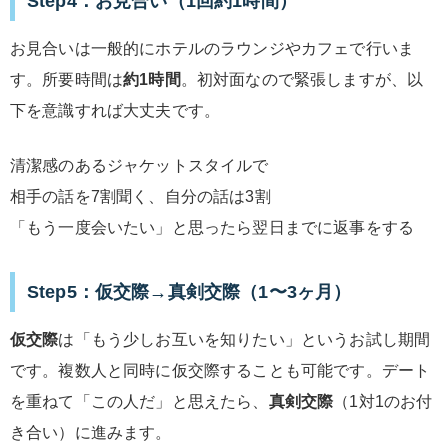
Step4：お見合い（1回約1時間）
お見合いは一般的にホテルのラウンジやカフェで行いま
す。所要時間は
約1時間
。初対面なので緊張しますが、以
下を意識すれば大丈夫です。
清潔感のあるジャケットスタイルで
相手の話を7割聞く、自分の話は3割
「もう一度会いたい」と思ったら翌日までに返事をする
Step5：仮交際→真剣交際（1〜3ヶ月）
仮交際
は「もう少しお互いを知りたい」というお試し期間
です。複数人と同時に仮交際することも可能です。デート
を重ねて「この人だ」と思えたら、
真剣交際
（1対1のお付
き合い）に進みます。