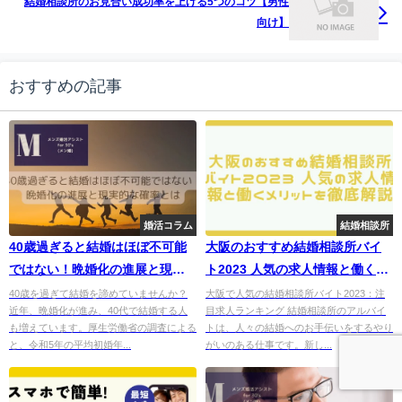
結婚相談所のお見合い成功率を上げる5つのコツ【男性
向け】
おすすめの記事
婚活コラム
結婚相談所
40歳過ぎると結婚はほぼ不可能
大阪のおすすめ結婚相談所バイ
ではない！晩婚化の進展と現実
ト2023 人気の求人情報と働くメ
的な確率とは
リットを徹底解説
40歳を過ぎて結婚を諦めていませんか？
大阪で人気の結婚相談所バイト2023：注
近年、晩婚化が進み、40代で結婚する人
目求人ランキング 結婚相談所のアルバイ
も増えています。厚生労働省の調査による
トは、人々の結婚へのお手伝いをするやり
と、令和5年の平均初婚年...
がいのある仕事です。新し...