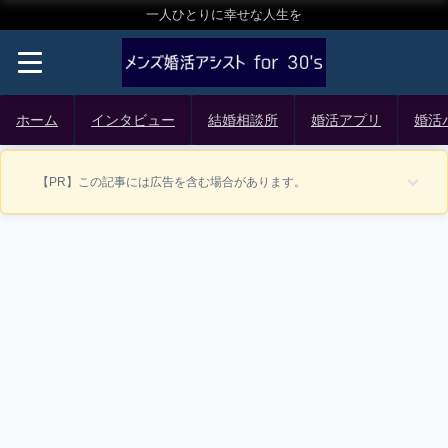
一人ひとりに幸せな人生を
ホーム
インタビュー
結婚相談所
婚活アプリ
婚活
【PR】この記事には広告を含む場合があります。