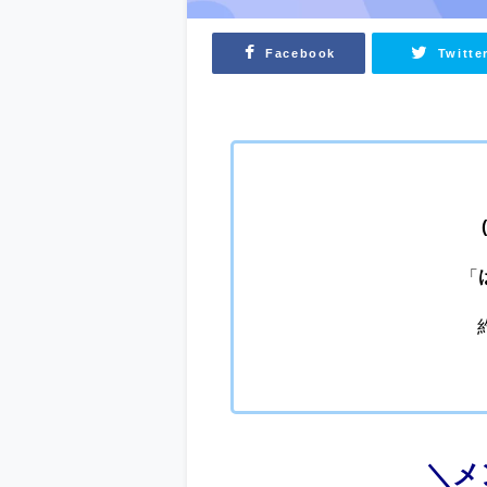
Facebook
Twitte
「
＼メ