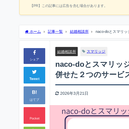
【PR】この記事には広告を含む場合があります。
ホーム
記事一覧
結婚相談所
naco-doとスマ
スマリッジ
結婚相談所
シェア
naco-doとスマリ
併せた２つのサービ
Tweet
B!
2026年3月21日
はてブ
Pocket