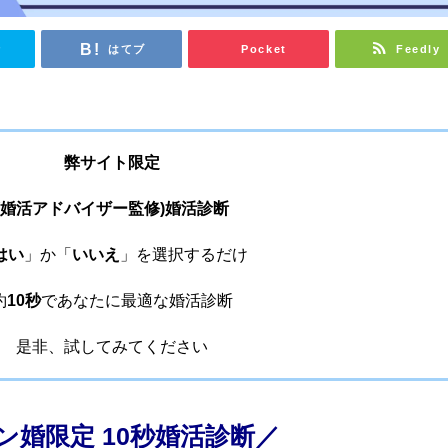
r
はてブ
Pocket
Feedly
弊サイト限定
(婚活アドバイザー監修)婚活診断
はい
」か「
いいえ
」を選択するだけ
約
10秒
であなたに最適な婚活診断
是非、試してみてください
ン婚限定 10秒婚活診断／