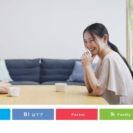
r
はてブ
Pocket
Feedly