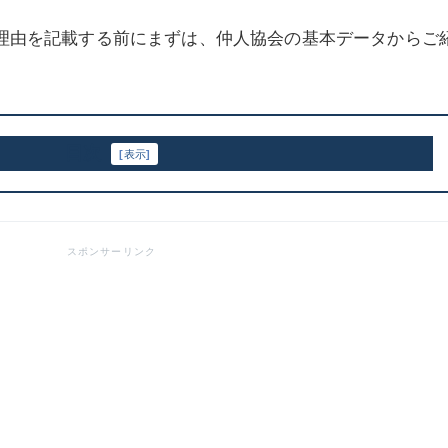
る理由を記載する前にまずは、仲人協会の基本データからご
目次
[
表示
]