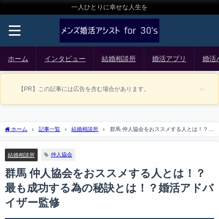
一人ひとりに幸せな人生を
ホーム
インタビュー
結婚相談所
婚活アプリ
婚活
【PR】この記事には広告を含む場合があります。
ホーム
記事一覧
結婚相談所
群馬 仲人協会をおススメする人とは！？最
も成功する為の秘訣とは！？婚活アドバイザー監修
仲人協会
結婚相談所
群馬 仲人協会をおススメする人とは！？
最も成功する為の秘訣とは！？婚活アドバ
イザー監修