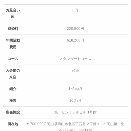
お見合い
0円
料
成婚料
220,000円
年間活動
618,200円
費用
コース
スタンダードコース
入会前の
必須
来店
紹介
1~3名/月
検索
10名/月
所在施設
第一セントラルビル 1号館
所在地
〒700-0907 岡山県岡山市北区下石井２丁目１−３ 岡山第一生
命ビルディング 13階