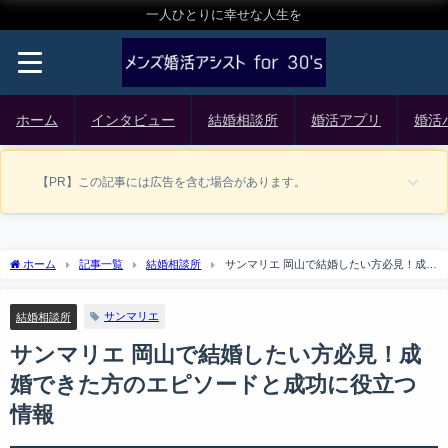
一人ひとりに幸せな人生を
ホーム
インタビュー
結婚相談所
婚活アプリ
婚活
【PR】この記事には広告を含む場合があります。
ホーム
記事一覧
結婚相談所
サンマリエ 岡山で結婚したい方必見！成婚
できた方のエピソードと成功に役立つ情報
サンマリエ
結婚相談所
サンマリエ 岡山で結婚したい方必見！成
婚できた方のエピソードと成功に役立つ
情報