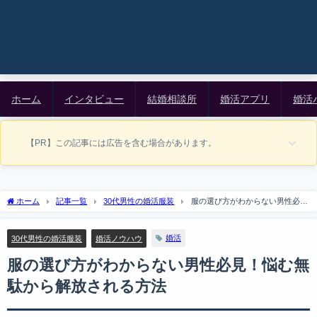
ホーム
インタビュー
結婚相談所
婚活アプリ
婚活
【PR】この記事には広告を含む場合があります。
ホーム
記事一覧
30代男性の婚活服装
服の選び方がわからない男性必
見！悩む無駄から解放される方法
婚活
30代男性の婚活服装
婚活ノウハウ
服の選び方がわからない男性必見！悩む無
駄から解放される方法