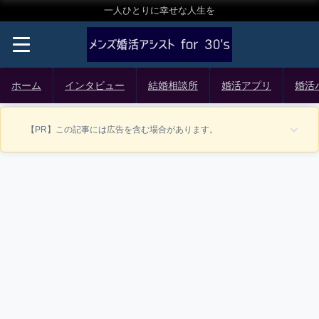
一人ひとりに幸せな人生を
ホーム
インタビュー
結婚相談所
婚活アプリ
婚活
【PR】この記事には広告を含む場合があります。