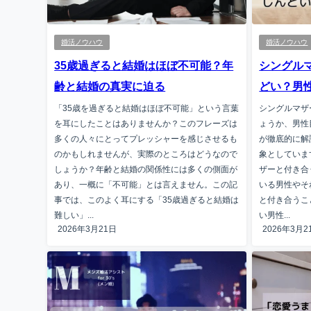
婚活ノウハウ
婚活ノウハウ
35歳過ぎると結婚はほぼ不可能？年
シングル
齢と結婚の真実に迫る
どい？男
「35歳を過ぎると結婚はほぼ不可能」という言葉
シングルマザ
を耳にしたことはありませんか？このフレーズは
ょうか、男性
多くの人々にとってプレッシャーを感じさせるも
が徹底的に解
のかもしれませんが、実際のところはどうなので
象としていま
しょうか？年齢と結婚の関係性には多くの側面が
ザーと付き合
あり、一概に「不可能」とは言えません。この記
いる男性やそ
事では、このよく耳にする「35歳過ぎると結婚は
と付き合うこ
難しい」...
い男性...
2026年3月21日
2026年3月2