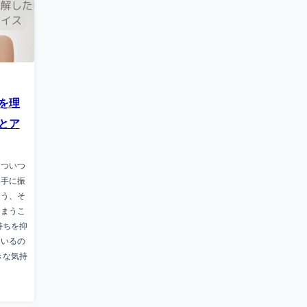
を理
とア
、ついつ
相手に振
よう、そ
しまうこ
持ちを抑
ているの
きな気持