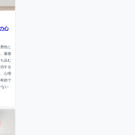
の心
の男性に
ね、最後
落ち込む
成功する
く、心理
が有効で
かない