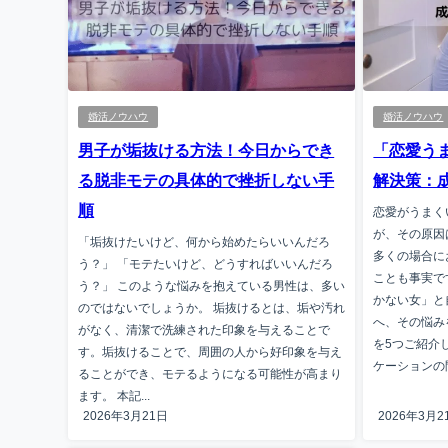
婚活ノウハウ
婚活ノウハウ
男子が垢抜ける方法！今日からでき
「恋愛う
る脱非モテの具体的で挫折しない手
解決策：
順
恋愛がうまく
が、その原因
「垢抜けたいけど、何から始めたらいいんだろ
多くの場合に
う？」 「モテたいけど、どうすればいいんだろ
ことも事実で
う？」 このような悩みを抱えている男性は、多い
かない女」と
のではないでしょうか。 垢抜けるとは、垢や汚れ
へ、その悩み
がなく、清潔で洗練された印象を与えることで
を5つご紹介
す。垢抜けることで、周囲の人から好印象を与え
ケーションの問.
ることができ、モテるようになる可能性が高まり
ます。 本記...
2026年3月21日
2026年3月2