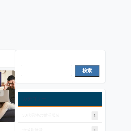
検索
検索
カテゴリー
30代男性の婚活服装
1
地域別婚活
4