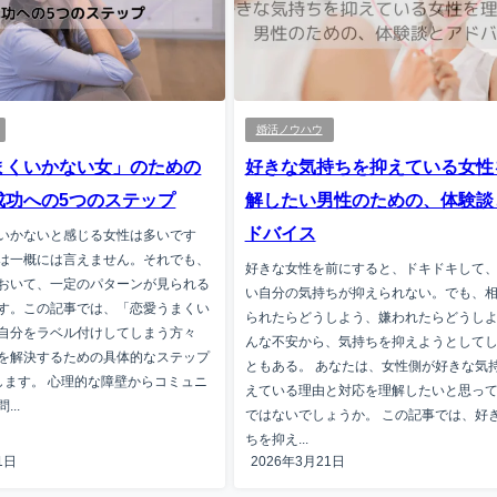
婚活ノウハウ
まくいかない女」のための
好きな気持ちを抑えている女性
成功への5つのステップ
解したい男性のための、体験談
ドバイス
いかないと感じる女性は多いです
は一概には言えません。それでも、
好きな女性を前にすると、ドキドキして
おいて、一定のパターンが見られる
い自分の気持ちが抑えられない。でも、
す。この記事では、「恋愛うまくい
られたらどうしよう、嫌われたらどうし
自分をラベル付けしてしまう方々
んな不安から、気持ちを抑えようとして
を解決するための具体的なステップ
ともある。 あなたは、女性側が好きな気
します。 心理的な障壁からコミュニ
えている理由と対応を理解したいと思っ
..
ではないでしょうか。 この記事では、好
ちを抑え...
1日
2026年3月21日