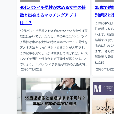
40代バツイチ男性が求める女性の特
35歳で結
徴と出会えるマッチングアプリ
別解説と
は！？
この記事では
性が感じるで
40代バツイチ男性と付き合いたいという女性は実
います。結婚
際には多いです。ただし、その為には40代バツイ
結婚すべきだ
チ男性が求める女性の特徴や40代バツイチ男性を
るのに叶わな
落とす方法をしっかりおさえることが大事です。
ます。 さら
この記事を見てしっかり実践して頂ければ、40代
解決策も提供
バツイチ男性と付き合える可能性が高くなること
社会的...
でしょう。 40代バツイチ男性が求める女性の特...
2026年3月21日
2026年3月2