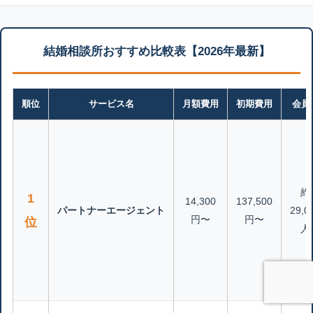
結婚相談所おすすめ比較表【2026年最新】
順位
サービス名
月額費用
初期費用
会員
約
1
14,300
137,500
パートナーエージェント
29,0
円〜
円〜
位
人