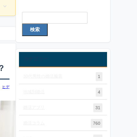
検索
検索
カテゴリー
？
30代男性の婚活服装
1
ヒデ
地域別婚活
4
婚活アプリ
31
婚活コラム
760