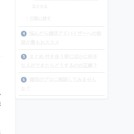
立させる
行動に移す
悩んだら婚活アドバイザーへの相
4
談が最もおススメ
まとめ 付き合う前にほかに好き
5
な人ができたらどうするのが正解？
婚活のプロに相談してみません
6
か？
い
恋
に