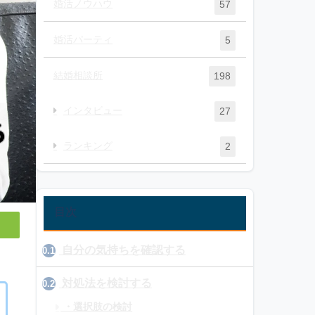
婚活ノウハウ
57
婚活パーティ
5
結婚相談所
198
インタビュー
27
ランキング
2
目次
自分の気持ちを確認する
0.1
対処法を検討する
0.2
・選択肢の検討