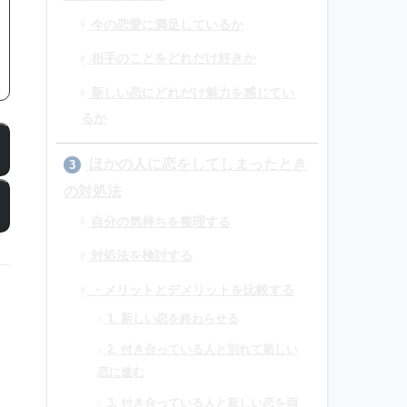
今の恋愛に満足しているか
相手のことをどれだけ好きか
新しい恋にどれだけ魅力を感じてい
るか
ほかの人に恋をしてしまったとき
3
の対処法
自分の気持ちを整理する
対処法を検討する
・メリットとデメリットを比較する
1. 新しい恋を終わらせる
2. 付き合っている人と別れて新しい
恋に進む
3. 付き合っている人と新しい恋を両