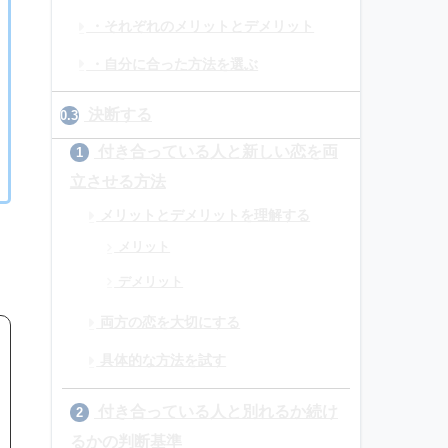
・それぞれのメリットとデメリット
・自分に合った方法を選ぶ
決断する
0.3
付き合っている人と新しい恋を両
1
立させる方法
メリットとデメリットを理解する
メリット
デメリット
両方の恋を大切にする
具体的な方法を試す
付き合っている人と別れるか続け
2
るかの判断基準