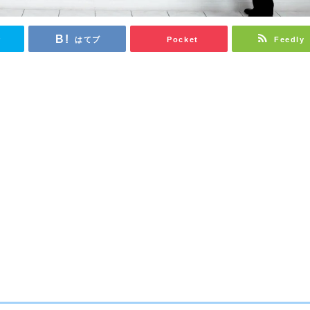
r
はてブ
Pocket
Feedly