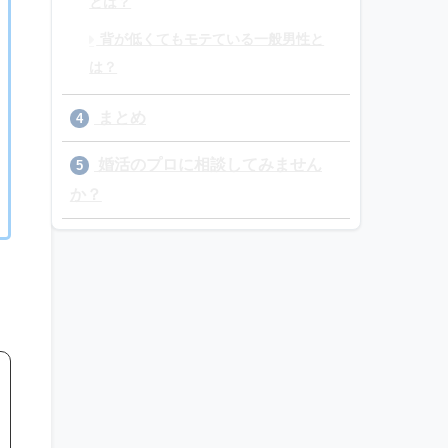
とは？
背が低くてもモテている一般男性と
は？
まとめ
4
婚活のプロに相談してみません
5
か？