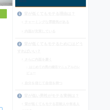
目次
背が低くてもモテる理由は？
1
チャーミングな雰囲気がある
内面が充実している
背が低くてもモテるためにはどう
2
すればいい？
さらに内面を磨く
はじめての男の婚活マニュアルのレ
ビュー
自分を信じて自信を持つ
背が低い男性がモテる実例は？
3
背が低くてもモテる芸能人や有名人