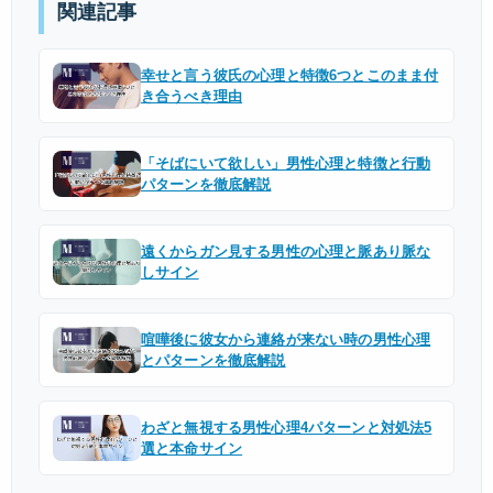
関連記事
幸せと言う彼氏の心理と特徴6つとこのまま付
き合うべき理由
「そばにいて欲しい」男性心理と特徴と行動
パターンを徹底解説
遠くからガン見する男性の心理と脈あり脈な
しサイン
喧嘩後に彼女から連絡が来ない時の男性心理
とパターンを徹底解説
わざと無視する男性心理4パターンと対処法5
選と本命サイン