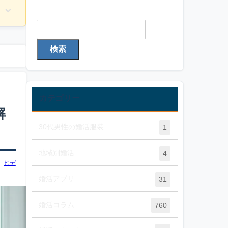
検索
検索
カテゴリー
解
30代男性の婚活服装
1
地域別婚活
4
ヒデ
婚活アプリ
31
婚活コラム
760