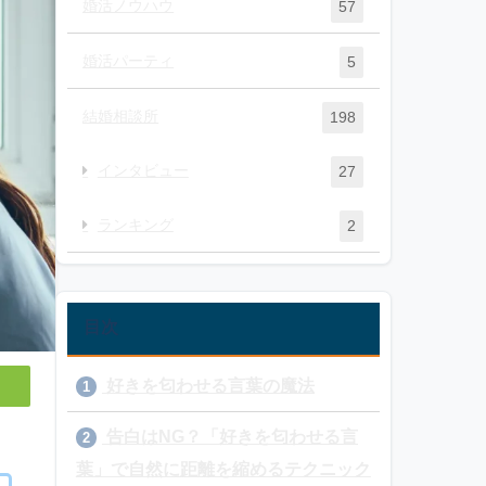
婚活ノウハウ
57
婚活パーティ
5
結婚相談所
198
インタビュー
27
ランキング
2
目次
好きを匂わせる言葉の魔法
1
告白はNG？「好きを匂わせる言
2
葉」で自然に距離を縮めるテクニック