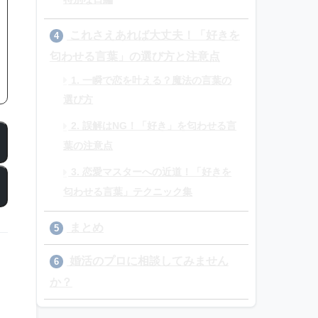
これさえあれば大丈夫！「好きを
4
匂わせる言葉」の選び方と注意点
1. 一瞬で恋を叶える？魔法の言葉の
選び方
2. 誤解はNG！「好き」を匂わせる言
葉の注意点
3. 恋愛マスターへの近道！「好きを
匂わせる言葉」テクニック集
まとめ
5
婚活のプロに相談してみません
6
か？