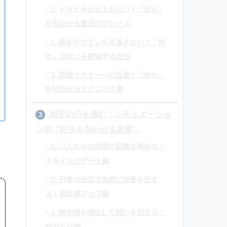
1. ドキドキが止まらない！「好き」
を匂わせる魔法のフレーズ
2. 脈ありサインを見逃さない！「好
き」の匂いを察知する方法
3. 恋愛マスターへの近道！「好き」
を匂わせるテクニック集
相手の心を掴む！シチュエーショ
3
ン別「好きを匂わせる言葉」
1. 二人きりの空間で距離を縮める！
ドキドキのデート編
2. 日常の会話で自然に好意を伝え
る！親近感アップ編
3. 特別感を演出して想いを伝える！
特別な日編