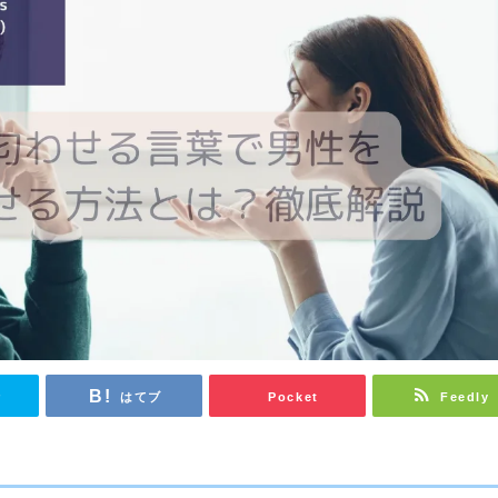
r
はてブ
Pocket
Feedly