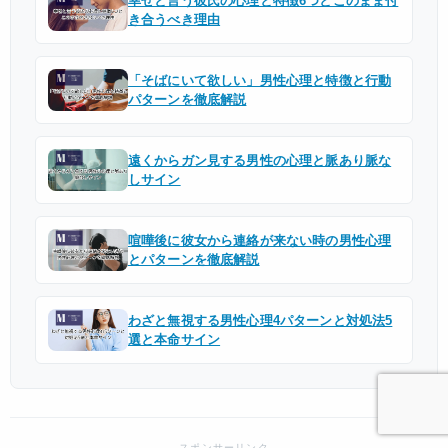
幸せと言う彼氏の心理と特徴6つとこのまま付
き合うべき理由
「そばにいて欲しい」男性心理と特徴と行動
パターンを徹底解説
遠くからガン見する男性の心理と脈あり脈な
しサイン
喧嘩後に彼女から連絡が来ない時の男性心理
とパターンを徹底解説
わざと無視する男性心理4パターンと対処法5
選と本命サイン