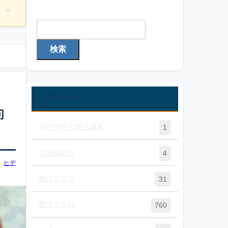
検索
検索
カテゴリー
向
30代男性の婚活服装
1
地域別婚活
4
ヒデ
婚活アプリ
31
婚活コラム
760