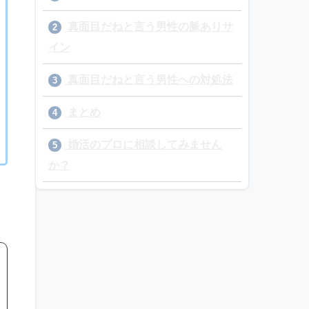
真面目だねと言う男性の脈ありサ
2
イン
真面目だねと言う男性への対処法
3
まとめ
4
婚活のプロに相談してみません
5
か？