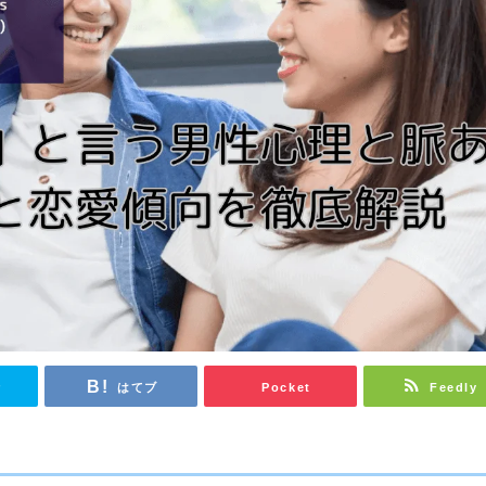
r
はてブ
Pocket
Feedly