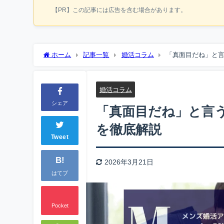
【PR】この記事には広告を含む場合があります。
ホーム
記事一覧
婚活コラム
「真面目だね」と
婚活コラム
シェア
「真面目だね」と言
を徹底解説
Tweet
B!
2026年3月21日
はてブ
Pocket