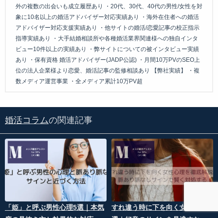
外の複数の出会いも成立履歴あり ・20代、30代、40代の男性/女性を対
象に10名以上の婚活アドバイザー対応実績あり ・海外在住者への婚活
アドバイザー対応支援実績あり ・他サイトの婚活/恋愛記事の校正指示
指導実績あり ・大手結婚相談所や各種婚活業界関連様への独自インタ
ビュー10件以上の実績あり ・弊サイトについての被インタビュー実績
あり ・保有資格 婚活アドバイザー(JADP公認) ・月間10万PVのSEO上
位の法人企業様より恋愛、婚活記事の監修相談あり 【弊社実績】 ・複
数メディア運営事業 ・全メディア累計10万PV超
婚活コラム
の関連記事
「姫」と呼ぶ男性心理5選｜本気
すれ違う時に下を向く女性心理5