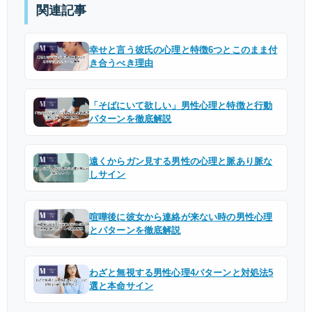
関連記事
幸せと言う彼氏の心理と特徴6つとこのまま付
き合うべき理由
「そばにいて欲しい」男性心理と特徴と行動
パターンを徹底解説
遠くからガン見する男性の心理と脈あり脈な
しサイン
喧嘩後に彼女から連絡が来ない時の男性心理
とパターンを徹底解説
わざと無視する男性心理4パターンと対処法5
選と本命サイン