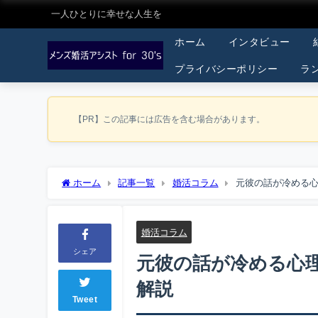
一人ひとりに幸せな人生を
ホーム
インタビュー
プライバシーポリシー
ラ
【PR】この記事には広告を含む場合があります。
ホーム
記事一覧
婚活コラム
元彼の話が冷める
婚活コラム
シェア
元彼の話が冷める心
解説
Tweet