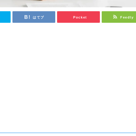
r
はてブ
Pocket
Feedly