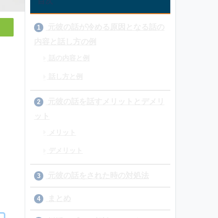
目次
元彼の話が冷める原因となる話の
1
内容と話し方の例
話の内容と例
話し方と例
元彼の話を話すメリットとデメリ
2
ット
メリット
デメリット
元彼の話をされた時の対処法
3
まとめ
4