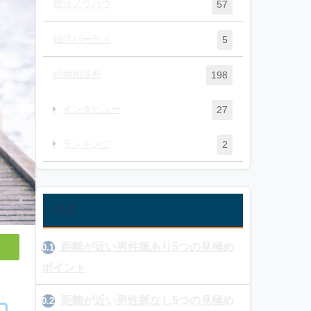
婚活ノウハウ
57
婚活パーティ
5
結婚相談所
198
インタビュー
27
ランキング
2
目次
距離が近い男性脈あり5つの見極め
0.1
ポイント
距離が近い男性脈なし5つの見極め
0.2