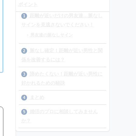
ポイント
距離が近いだけの男友達…脈なし
1
サインを見逃さないでください！
男友達の脈なしサイン
脈なし確定！距離が近い男性と関
2
係を改善するには？
諦めたくない！距離が近い男性に
3
好かれるための秘訣
まとめ
4
婚活のプロに相談してみません
5
か？