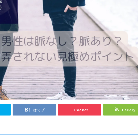
r
はてブ
Pocket
Feedly