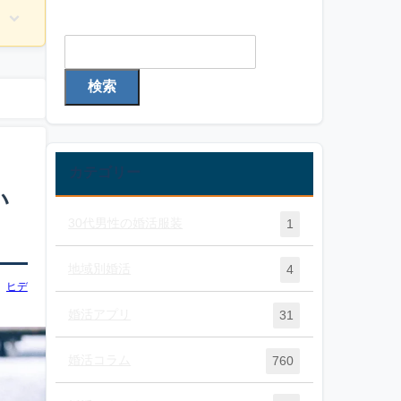
検索
検索
カテゴリー
い
30代男性の婚活服装
1
地域別婚活
4
ヒデ
婚活アプリ
31
婚活コラム
760