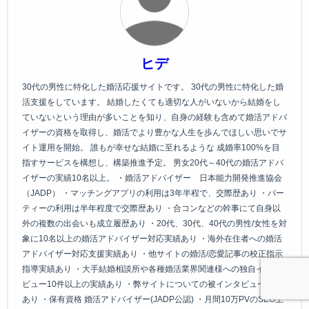
ヒデ
30代の男性に特化した婚活応援サイトです。 30代の男性に特化した婚
活支援をしています。 結婚したくても適切な人がいないから結婚をし
ていないという理由が多いことを知り、自身の経験も含めて婚活アドバ
イザーの資格を取得し、婚活でより豊かな人生を歩んでほしい思いでサ
イト運用を開始。 誰もが幸せな結婚に至れるような 成婚率100%を目
指すサービスを構想し、構築推進予定。 男女20代～40代の婚活アドバ
イザーの実績10名以上。 ・婚活アドバイザー 日本能力開発推進協会
（JADP） ・マッチングアプリの利用は3年半程で、交際歴あり ・パー
ティーの利用は半年程度で交際歴あり ・合コンなどの幹事にて自身以
外の複数の出会いも成立履歴あり ・20代、30代、40代の男性/女性を対
象に10名以上の婚活アドバイザー対応実績あり ・海外在住者への婚活
アドバイザー対応支援実績あり ・他サイトの婚活/恋愛記事の校正指示
指導実績あり ・大手結婚相談所や各種婚活業界関連様への独自インタ
ビュー10件以上の実績あり ・弊サイトについての被インタビュー実績
あり ・保有資格 婚活アドバイザー(JADP公認) ・月間10万PVのSEO上