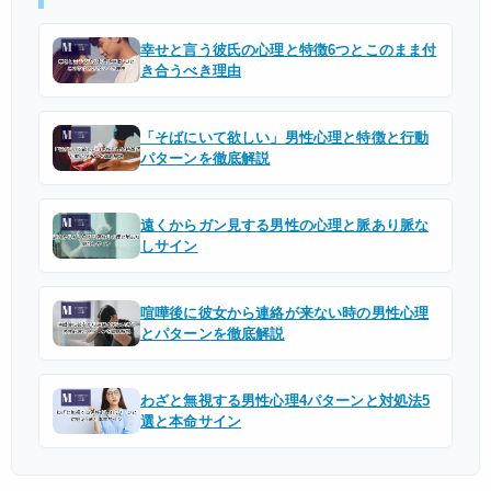
幸せと言う彼氏の心理と特徴6つとこのまま付
き合うべき理由
「そばにいて欲しい」男性心理と特徴と行動
パターンを徹底解説
遠くからガン見する男性の心理と脈あり脈な
しサイン
喧嘩後に彼女から連絡が来ない時の男性心理
とパターンを徹底解説
わざと無視する男性心理4パターンと対処法5
選と本命サイン