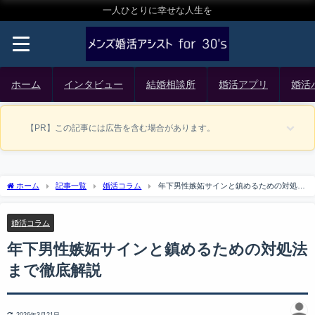
一人ひとりに幸せな人生を
ホーム
インタビュー
結婚相談所
婚活アプリ
婚活
【PR】この記事には広告を含む場合があります。
ホーム
記事一覧
婚活コラム
年下男性嫉妬サインと鎮めるための対処法
まで徹底解説
婚活コラム
年下男性嫉妬サインと鎮めるための対処法
まで徹底解説
2026年3月21日