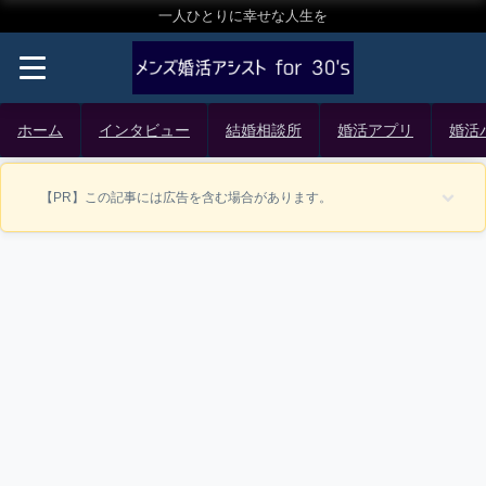
一人ひとりに幸せな人生を
ホーム
インタビュー
結婚相談所
婚活アプリ
婚活
【PR】この記事には広告を含む場合があります。