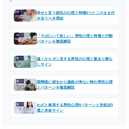
幸せと言う彼氏の心理と特徴6つとこのまま付
き合うべき理由
「そばにいて欲しい」男性心理と特徴と行動
パターンを徹底解説
遠くからガン見する男性の心理と脈あり脈な
しサイン
喧嘩後に彼女から連絡が来ない時の男性心理
とパターンを徹底解説
わざと無視する男性心理4パターンと対処法5
選と本命サイン