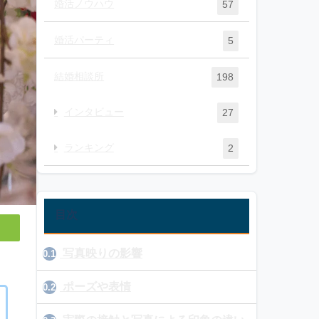
婚活ノウハウ
57
婚活パーティ
5
結婚相談所
198
インタビュー
27
ランキング
2
目次
写真映りの影響
0.1
ポーズや表情
0.2