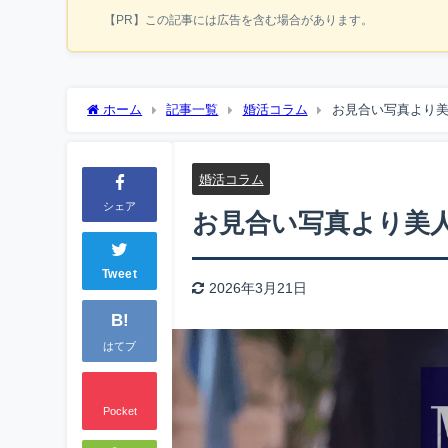
【PR】この記事には広告を含む場合があります。
ホーム
記事一覧
婚活コラム
お見合い写真より
婚活コラム
シェア
お見合い写真より美
Tweet
2026年3月21日
B!
はてブ
Pocket