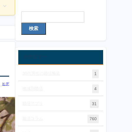
検索
検索
カテゴリー
30代男性の婚活服装
1
ヒデ
地域別婚活
4
婚活アプリ
31
婚活コラム
760