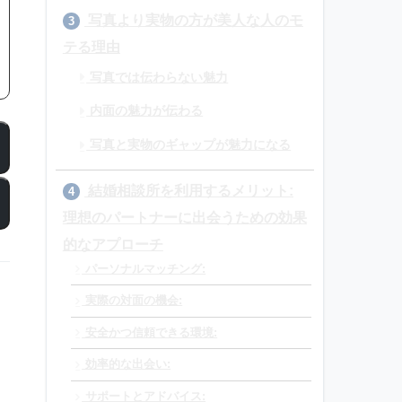
写真より実物の方が美人な人のモ
3
テる理由
写真では伝わらない魅力
内面の魅力が伝わる
写真と実物のギャップが魅力になる
結婚相談所を利用するメリット:
4
理想のパートナーに出会うための効果
的なアプローチ
パーソナルマッチング:
実際の対面の機会:
安全かつ信頼できる環境:
効率的な出会い:
サポートとアドバイス: