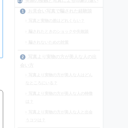
実際の接触と写真による印象の違い
0.3
お見合い写真で騙された経験談
1
写真と実物の差はどれくらい？
騙されたときのショックや失敗談
騙されないための対策
写真より実物の方が美人な人の出
2
会い方
写真より実物の方が美人な人はどん
なところにいる？
写真より実物の方が美人な人の特徴
は？
写真より実物の方が美人な人と出会
うコツは？