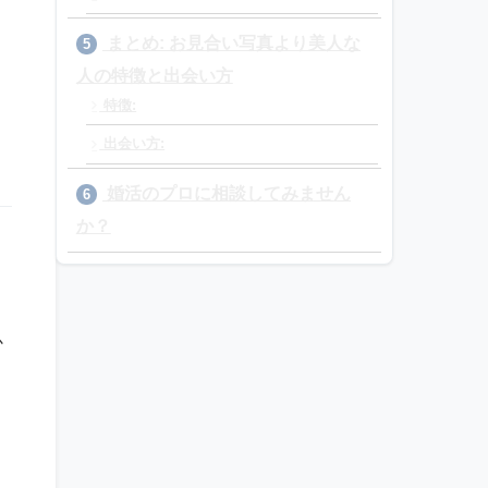
まとめ: お見合い写真より美人な
5
人の特徴と出会い方
特徴:
出会い方:
婚活のプロに相談してみません
6
か？
か
う