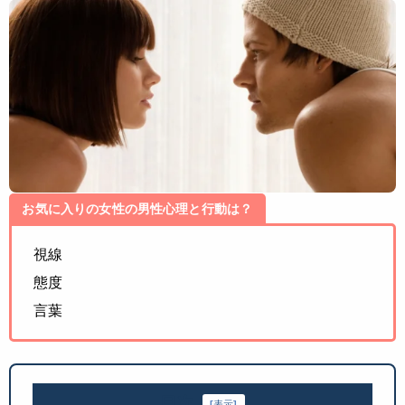
お気に入りの女性の男性心理と行動は？
視線
態度
言葉
目次
[
表示
]