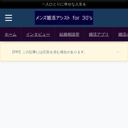
一人ひとりに幸せな人生を
ホーム
インタビュー
結婚相談所
婚活アプリ
婚活
【PR】この記事には広告を含む場合があります。