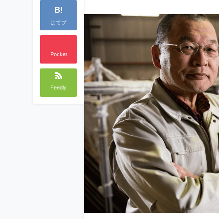
B!
はてブ
Pocket
Feedly