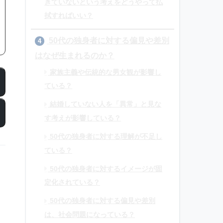
きていないという考えをどうやって払
拭すればいい？
50代の独身者に対する偏見や差別
4
はなぜ生まれるのか？
家族主義や伝統的な男女観が影響し
ている？
結婚していない人を「異常」と見な
す考えが影響している？
50代の独身者に対する理解が不足し
ている？
50代の独身者に対するイメージが固
定化されている？
50代の独身者に対する偏見や差別
は、社会問題になっている？