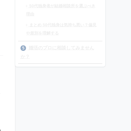
50代独身者が結婚相談所を選ぶべき
理由
まとめ 50代独身は気持ち悪い？偏見
や差別を理解する
婚活のプロに相談してみません
5
か？
ま
こ
り
う
の