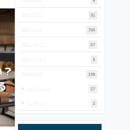
4
婚活アプリ
31
婚活コラム
760
婚活ノウハウ
57
婚活パーティ
5
結婚相談所
198
インタビュー
27
ランキング
2