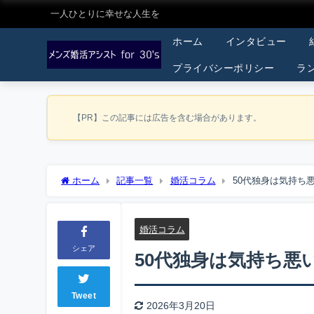
一人ひとりに幸せな人生を
ホーム
インタビュー
プライバシーポリシー
ラ
【PR】この記事には広告を含む場合があります。
ホーム
記事一覧
婚活コラム
50代独身は気持ち
婚活コラム
シェア
50代独身は気持ち悪
Tweet
2026年3月20日