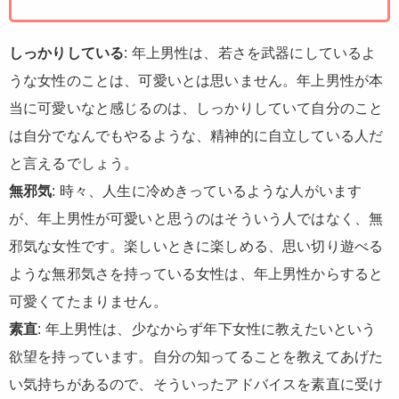
しっかりしている
: 年上男性は、若さを武器にしているよ
うな女性のことは、可愛いとは思いません。年上男性が本
当に可愛いなと感じるのは、しっかりしていて自分のこと
は自分でなんでもやるような、精神的に自立している人だ
と言えるでしょう。
無邪気
: 時々、人生に冷めきっているような人がいます
が、年上男性が可愛いと思うのはそういう人ではなく、無
邪気な女性です。楽しいときに楽しめる、思い切り遊べる
ような無邪気さを持っている女性は、年上男性からすると
可愛くてたまりません。
素直
: 年上男性は、少なからず年下女性に教えたいという
欲望を持っています。自分の知ってることを教えてあげた
い気持ちがあるので、そういったアドバイスを素直に受け