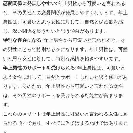
恋愛関係に発展しやすい
: 年上男性から可愛いと言われる
と、その男性との恋愛関係が発展しやすくなります。年上
男性は、可愛いと思う女性に対して、自然と保護欲を感
じ、深い関係を築きたいと思う傾向があります。
特別な存在になる
: 年上男性から可愛いと言われると、そ
の男性にとって特別な存在になります。年上男性は、可愛
いと思う女性に対して、特別な感情を抱きやすいです。
年上男性のサポートを受けられる
: 年上男性は、可愛いと
思う女性に対して、自然とサポートしたいと思う傾向があ
ります。そのため、年上男性から可愛いと言われる女性
は、その男性のサポートを受けられる可能性が高まりま
す。
これらのメリットは年上男性に可愛いと言われる女性に見
られる傾向であり、すべてに当てはまるわけではありませ
ん。