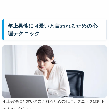
年上男性に可愛いと言われるための心
理テクニック
年上男性に可愛いと言われるための心理テクニックは以下
のようになります。