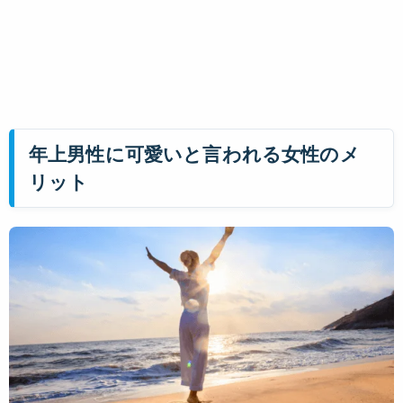
年上男性に可愛いと言われる女性のメ
リット