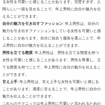
る女性を可愛いと感じることがあります。完璧すぎず、人
間らしい一面を見せることで、年上男性に自分の魅力を伝
えることができます。
自分の魅力を引き出すファッション
: 年上男性は、自分の
魅力を引き出すファッションをしている女性を可愛いと感
じることがあります。自分に似合う服装を選ぶことで、年
上男性に自分の魅力を伝えることができます。
男性を立てる態度
: 年上男性は、男性を立てる態度を持つ
女性を可愛いと感じることがあります。男性を尊重し、立
てる態度を持つことで、年上男性に自分の魅力を伝えるこ
とができます。
甘え上手
: 年上男性は、甘え上手な女性を可愛いと感じる
ことがあります。適度に甘えることで、年上男性に自分の
魅力を伝えることができます。
これらのテクニックは年上男性に可愛いと言われるための