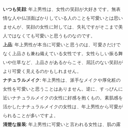
いつも笑顔
: 年上男性は、女性の笑顔が大好きです。無表
情な人や仏頂面ばかりしている人のことを可愛いとは思い
ませんが、笑顔の女性に対しては、失礼ですがそこまで美
人ではなくても可愛いと思うものなのです。
上品
: 年上男性が本当に可愛いと思うのは、可愛さだけで
なく上品さも兼ね備えている女性です。女性らしい振る舞
いや仕草など、上品さがあるからこそ、屈託のない笑顔が
より可愛く見えるのかもしれません。
ナチュラルメイク
: 年上男性は、派手なメイクや厚化粧の
女性を可愛いと思うことはありません。逆に、すっぴんに
近いナチュラルメイクの女性に好感を抱くもの。素肌感を
活かしたナチュラルメイクの女性は、年上男性から可愛が
られることが多いですよ。
清楚な服装
: 年上男性に可愛いと言われる女性は、肌の露