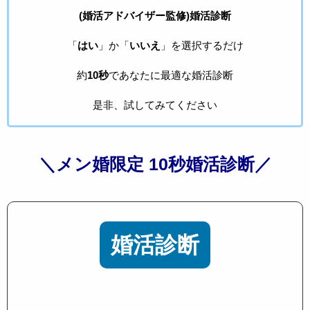
(婚活アドバイザー監修)婚活診断
「
はい
」か「
いいえ
」を選択するだけ
約
10秒
であなたに最適な婚活診断
是非、試してみてください
＼メン婚限定 10秒婚活診断／
婚活診断