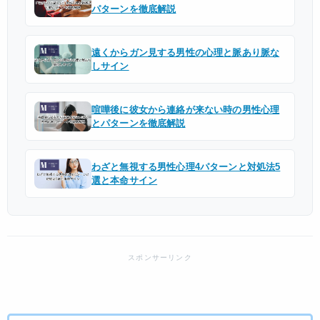
パターンを徹底解説
遠くからガン見する男性の心理と脈あり脈な
しサイン
喧嘩後に彼女から連絡が来ない時の男性心理
とパターンを徹底解説
わざと無視する男性心理4パターンと対処法5
選と本命サイン