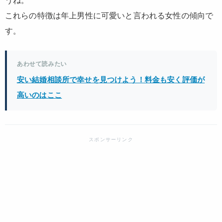
うね。
これらの特徴は年上男性に可愛いと言われる女性の傾向で
す。
あわせて読みたい
安い結婚相談所で幸せを見つけよう！料金も安く評価が
高いのはここ