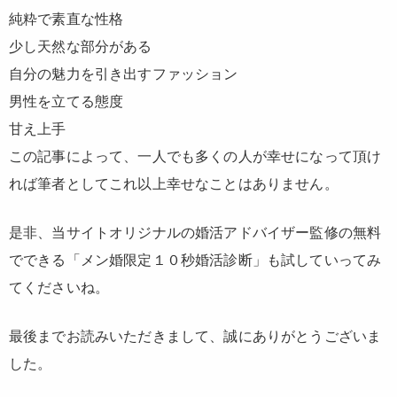
純粋で素直な性格
少し天然な部分がある
自分の魅力を引き出すファッション
男性を立てる態度
甘え上手
この記事によって、一人でも多くの人が幸せになって頂け
れば筆者としてこれ以上幸せなことはありません。
是非、当サイトオリジナルの婚活アドバイザー監修の無料
でできる「メン婚限定１０秒婚活診断」も試していってみ
てくださいね。
最後までお読みいただきまして、誠にありがとうございま
した。