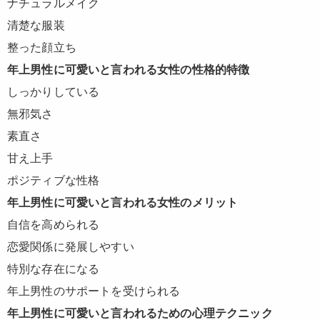
ナチュラルメイク
清楚な服装
整った顔立ち
年上男性に可愛いと言われる女性の性格的特徴
しっかりしている
無邪気さ
素直さ
甘え上手
ポジティブな性格
年上男性に可愛いと言われる女性のメリット
自信を高められる
恋愛関係に発展しやすい
特別な存在になる
年上男性のサポートを受けられる
年上男性に可愛いと言われるための心理テクニック