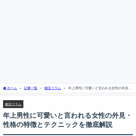
ホーム
記事一覧
婚活コラム
年上男性に可愛いと言われる女性の外見・
性格の特徴とテクニックを徹底解説
婚活コラム
年上男性に可愛いと言われる女性の外見・
性格の特徴とテクニックを徹底解説