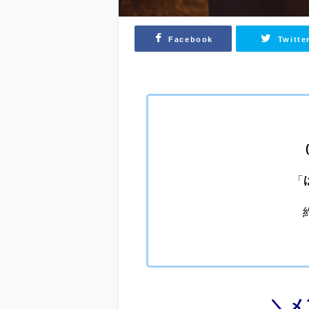
Facebook
Twitte
「
＼メ