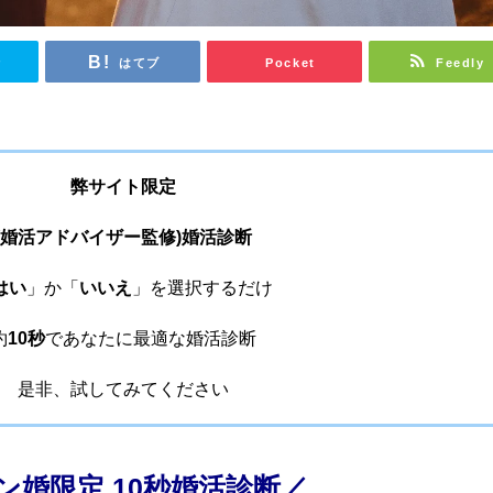
r
はてブ
Pocket
Feedly
弊サイト限定
(婚活アドバイザー監修)婚活診断
はい
」か「
いいえ
」を選択するだけ
約
10秒
であなたに最適な婚活診断
是非、試してみてください
ン婚限定 10秒婚活診断／