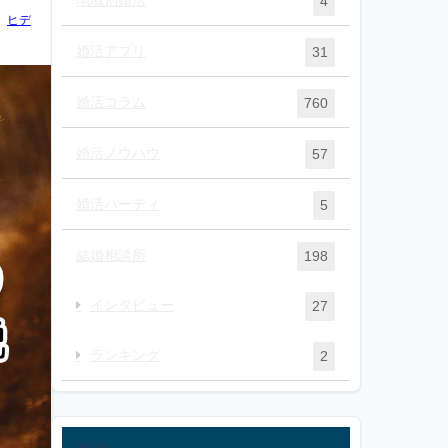
4
ヒデ
婚活アプリ
31
婚活コラム
760
婚活ノウハウ
57
婚活パーティ
5
結婚相談所
198
インタビュー
27
ランキング
2