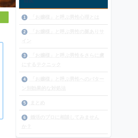
目次
「お嬢様」と呼ぶ男性心理とは
1
「お嬢様」と呼ぶ男性の脈ありサ
2
イン
「お嬢様」と呼ぶ男性をさらに虜
3
にするテクニック
「お嬢様」と呼ぶ男性へのパター
4
ン別効果的な対処法
まとめ
5
婚活のプロに相談してみません
6
か？