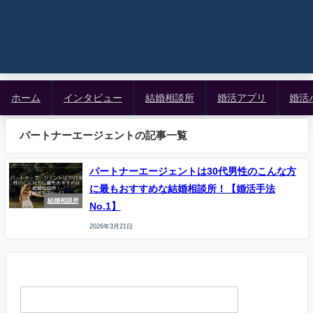
ホーム
インタビュー
結婚相談所
婚活アプリ
婚活
パートナーエージェントの記事一覧
パートナーエージェントは30代男性のこんな方
に最もおすすめな結婚相談所！【婚活手法
結婚相談所
No.1】
2026年3月21日
検索