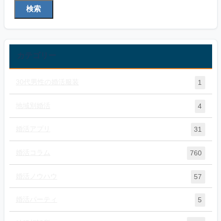
検索
カテゴリー
30代男性の婚活服装
1
地域別婚活
4
婚活アプリ
31
婚活コラム
760
婚活ノウハウ
57
婚活パーティ
5