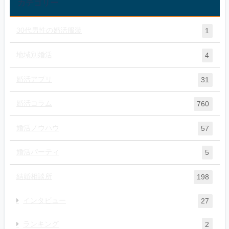
カテゴリー
30代男性の婚活服装
1
地域別婚活
4
婚活アプリ
31
婚活コラム
760
婚活ノウハウ
57
婚活パーティ
5
結婚相談所
198
インタビュー
27
ランキング
2