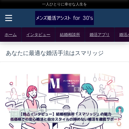
一人ひとりに幸せな人生を
ホーム
インタビュー
結婚相談所
婚活アプリ
婚活
あなたに最適な婚活手法はスマリッジ