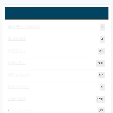
カテゴリー
30代男性の婚活服装
1
地域別婚活
4
婚活アプリ
31
婚活コラム
760
婚活ノウハウ
57
婚活パーティ
5
結婚相談所
198
インタビュー
27