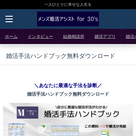
一人ひとりに幸せな人生を
ホーム
インタビュー
結婚相談所
婚活アプリ
婚活
婚活手法ハンドブック無料ダウンロード
＼あなたに最適な手法を診断／
婚活手法ハンドブック無料ダウンロード