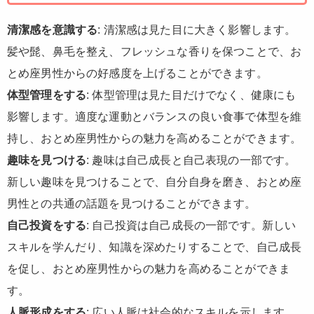
清潔感を意識する
: 清潔感は見た目に大きく影響します。
髪や髭、鼻毛を整え、フレッシュな香りを保つことで、お
とめ座男性からの好感度を上げることができます。
体型管理をする
: 体型管理は見た目だけでなく、健康にも
影響します。適度な運動とバランスの良い食事で体型を維
持し、おとめ座男性からの魅力を高めることができます。
趣味を見つける
: 趣味は自己成長と自己表現の一部です。
新しい趣味を見つけることで、自分自身を磨き、おとめ座
男性との共通の話題を見つけることができます。
自己投資をする
: 自己投資は自己成長の一部です。新しい
スキルを学んだり、知識を深めたりすることで、自己成長
を促し、おとめ座男性からの魅力を高めることができま
す。
人脈形成をする
: 広い人脈は社会的なスキルを示します。