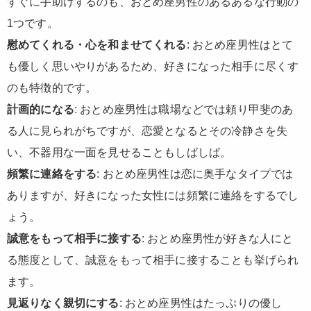
すぐに手助けするのも、おとめ座男性のあるあるな行動の
1つです。
慰めてくれる・心を和ませてくれる
: おとめ座男性はとて
も優しく思いやりがあるため、好きになった相手に尽くす
のも特徴的です。
計画的になる
: おとめ座男性は職場などでは頼り甲斐のあ
る人に見られがちですが、恋愛となるとその冷静さを失
い、不器用な一面を見せることもしばしば。
頻繁に連絡をする
: おとめ座男性は恋に奥手なタイプでは
ありますが、好きになった女性には頻繁に連絡をするでし
ょう。
誠意をもって相手に接する
: おとめ座男性が好きな人にと
る態度として、誠意をもって相手に接することも挙げられ
ます。
見返りなく親切にする
: おとめ座男性はたっぷりの優し