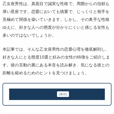
乙女座男性は、真面目で誠実な性格で、周囲からの信頼も
厚い星座です。恋愛においても慎重で、じっくりと相手を
見極めて関係を築いていきます。しかし、その奥手な性格
ゆえに、好きな人への態度が分かりにくいと感じる女性も
多いのではないでしょうか。
本記事では、そんな乙女座男性の恋愛心理を徹底解剖し、
好きな人にとる態度10選と好みの女性の特徴をご紹介しま
す。彼の言動の裏にある本音を読み解き、気になる彼との
距離を縮めるためのヒントを見つけましょう。
目次
[
表示
]