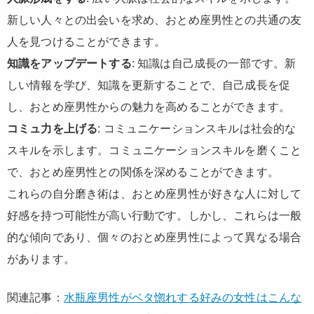
新しい人々との出会いを求め、おとめ座男性との共通の友
人を見つけることができます。
知識をアップデートする
: 知識は自己成長の一部です。新
しい情報を学び、知識を更新することで、自己成長を促
し、おとめ座男性からの魅力を高めることができます。
コミュ力を上げる
: コミュニケーションスキルは社会的な
スキルを示します。コミュニケーションスキルを磨くこと
で、おとめ座男性との関係を深めることができます。
これらの自分磨き術は、おとめ座男性が好きな人に対して
好感を持つ可能性が高い行動です。しかし、これらは一般
的な傾向であり、個々のおとめ座男性によって異なる場合
があります。
関連記事：
水瓶座男性がベタ惚れする好みの女性はこんな