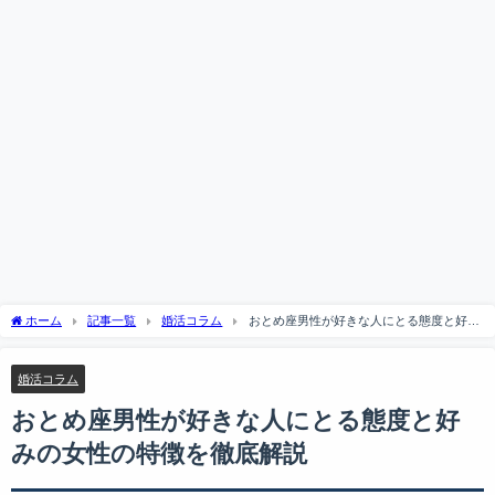
ホーム
記事一覧
婚活コラム
おとめ座男性が好きな人にとる態度と好み
の女性の特徴を徹底解説
婚活コラム
おとめ座男性が好きな人にとる態度と好
みの女性の特徴を徹底解説