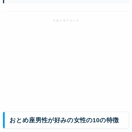
おとめ座男性が好みの女性の10の特徴