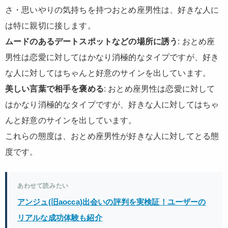
さ・思いやりの気持ちを持つおとめ座男性は、好きな人に
は特に親切に接します。
ムードのあるデートスポットなどの場所に誘う
: おとめ座
男性は恋愛に対してはかなり消極的なタイプですが、好き
な人に対してはちゃんと好意のサインを出しています。
美しい言葉で相手を褒める
: おとめ座男性は恋愛に対して
はかなり消極的なタイプですが、好きな人に対してはちゃ
んと好意のサインを出しています。
これらの態度は、おとめ座男性が好きな人に対してとる態
度です。
あわせて読みたい
アンジュ(旧aocca)出会いの評判を実検証！ユーザーの
リアルな成功体験も紹介