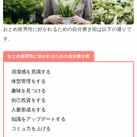
おとめ座男性に好かれるための自分磨き術は以下の通りで
す。
おとめ座男性に好かれるための自分磨き術
清潔感を意識する
体型管理をする
趣味を見つける
自己投資をする
人脈形成をする
知識をアップデートする
コミュ力を上げる