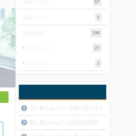
婚活ノウハウ
57
婚活パーティ
5
結婚相談所
198
インタビュー
27
ランキング
2
目次
話に割り込んでくる男心理とは？
1
話に割り込んでくる男性の特徴
2