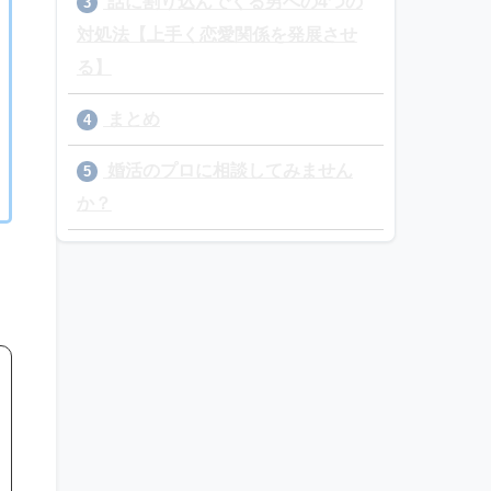
話に割り込んでくる男への4つの
3
対処法【上手く恋愛関係を発展させ
る】
まとめ
4
婚活のプロに相談してみません
5
か？