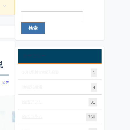
検索
検索
カテゴリー
説
30代男性の婚活服装
1
ヒデ
地域別婚活
4
婚活アプリ
31
婚活コラム
760