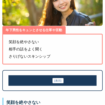
年下男性をキュンとさせる仕草や言動
笑顔を絶やさない
相手の話をよく聞く
さりげないスキンシップ
目次
[
表示
]
笑顔を絶やさない