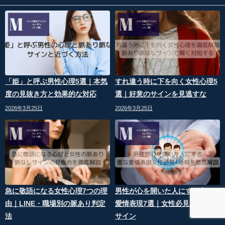
「姫」と呼ぶ男性心理5選｜本気
すれ違う時に下を向く女性心理5
度の見抜き方と効果的な対応
選｜好意のサインを見逃すな
2026年3月25日
2026年3月25日
急に敬語になる女性心理7つの理
男性が心を開いた人にする変な
由｜LINE・職場別の脈あり判定
愛情表現7選｜女性必見の脈あり
法
サイン