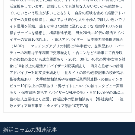
活支援をしています。 結婚したくても適切な人がいないから結婚をし
ていないという理由が多いことを知り、自身の経験も含めて婚活アドバ
イザーの資格を取得し、婚活でより豊かな人生を歩んでほしい思いでサ
イト運用を開始。 誰もが幸せな結婚に至れるような 成婚率100%を目
指すサービスを構想し、構築推進予定。 男女20代～40代の婚活アドバ
イザーの実績10名以上。 ・婚活アドバイザー 日本能力開発推進協会
（JADP） ・マッチングアプリの利用は3年半程で、交際歴あり ・パー
ティーの利用は半年程度で交際歴あり ・合コンなどの幹事にて自身以
外の複数の出会いも成立履歴あり ・20代、30代、40代の男性/女性を対
象に10名以上の婚活アドバイザー対応実績あり ・海外在住者への婚活
アドバイザー対応支援実績あり ・他サイトの婚活/恋愛記事の校正指示
指導実績あり ・大手結婚相談所や各種婚活業界関連様への独自インタ
ビュー10件以上の実績あり ・弊サイトについての被インタビュー実績
あり ・保有資格 婚活アドバイザー(JADP公認) ・月間10万PVのSEO上
位の法人企業様より恋愛、婚活記事の監修相談あり 【弊社実績】 ・複
数メディア運営事業 ・全メディア累計10万PV超
婚活コラム
の関連記事