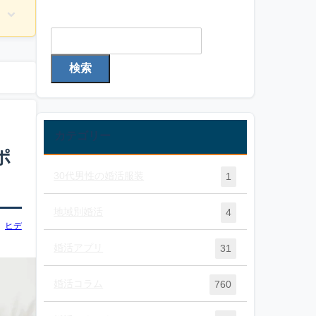
検索
検索
カテゴリー
ポ
30代男性の婚活服装
1
地域別婚活
4
ヒデ
婚活アプリ
31
婚活コラム
760