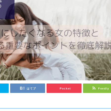
r
はてブ
Pocket
Feedly