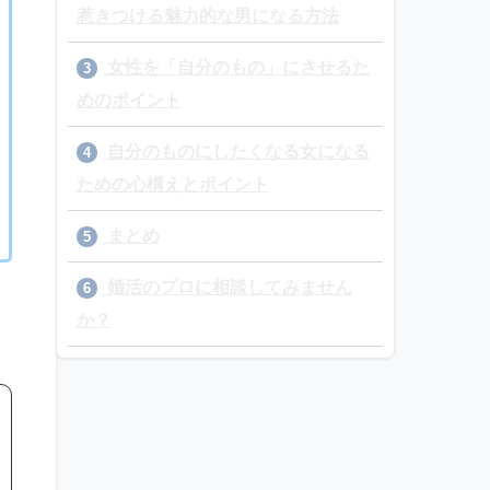
惹きつける魅力的な男になる方法
女性を「自分のもの」にさせるた
3
めのポイント
自分のものにしたくなる女になる
4
ための心構えとポイント
まとめ
5
婚活のプロに相談してみません
6
か？