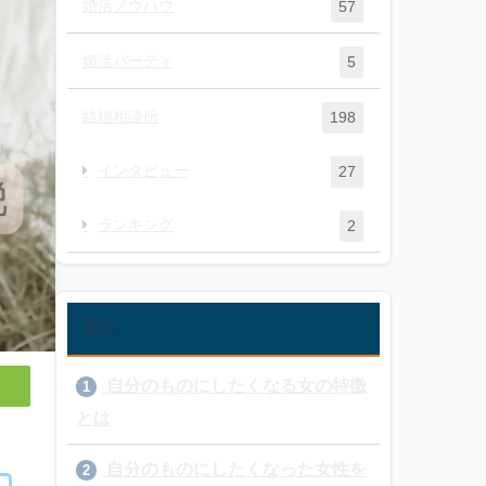
婚活ノウハウ
57
婚活パーティ
5
結婚相談所
198
インタビュー
27
ランキング
2
目次
自分のものにしたくなる女の特徴
1
とは
自分のものにしたくなった女性を
2