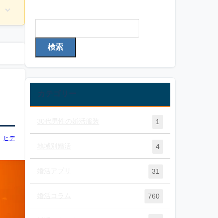
検索
検索
カテゴリー
30代男性の婚活服装
1
ヒデ
地域別婚活
4
婚活アプリ
31
婚活コラム
760