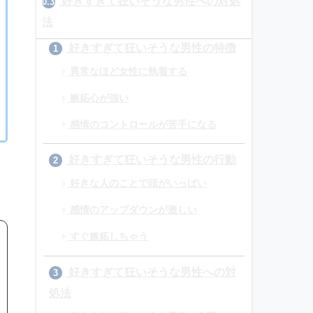
好きすぎて狂いそうな男性への対処
0.3
法
好きすぎて狂いそうな男性の特徴
1
異常なほど女性に執着する
嫉妬心が強い
感情のコントロールが苦手になる
好きすぎて狂いそうな男性の行動
2
好きな人のことで頭がいっぱい
感情のアップダウンが激しい
すぐ嫉妬しちゃう
好きすぎて狂いそうな男性への対
3
処法