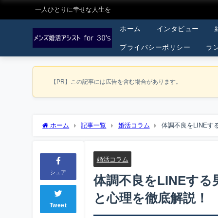
一人ひとりに幸せな人生を
ホーム
インタビュー
プライバシーポリシー
ラ
【PR】この記事には広告を含む場合があります。
ホーム
記事一覧
婚活コラム
体調不良をLINE
婚活コラム
シェア
体調不良をLINEす
と心理を徹底解説！
Tweet