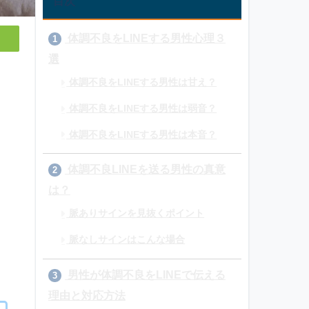
目次
体調不良をLINEする男性心理３
1
選
体調不良をLINEする男性は甘え？
体調不良をLINEする男性は弱音？
体調不良をLINEする男性は本音？
体調不良LINEを送る男性の真意
2
は？
脈ありサインを見抜くポイント
脈なしサインはこんな場合
男性が体調不良をLINEで伝える
3
理由と対応方法