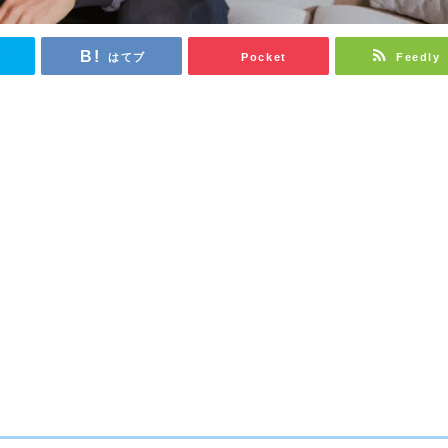
r
はてブ
Pocket
Feedly