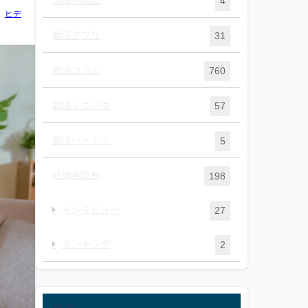
4
ヒデ
婚活アプリ
31
婚活コラム
760
婚活ノウハウ
57
婚活パーティ
5
結婚相談所
198
インタビュー
27
ランキング
2